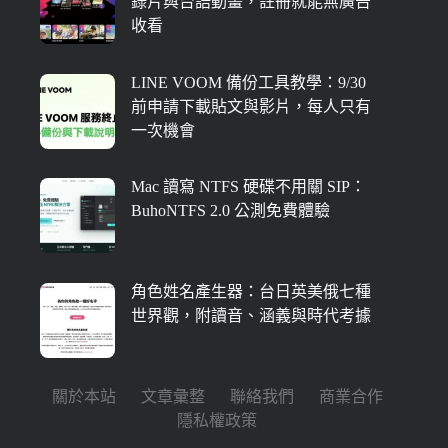
錄片與台語動畫，註冊就能無廣告
收看
LINE VOOM 備份工具教學：9/30
前申請下載貼文與影片，每人只有
一次機會
Mac 讀寫 NTFS 硬碟不用關 SIP：
BuhoNTFS 2.0 公測免費體驗
角色姓名產生器：台日英美俄七種
世界觀，附讀音、涵義與時代考據
關於本站
文章彙整
聯絡我們
商業合作
隱私權政策