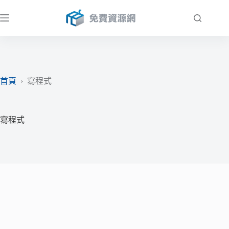
跳
至
主
要
內
容
首頁
›
寫程式
寫程式