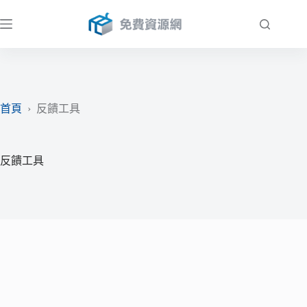
跳
至
主
要
內
容
首頁
›
反饋工具
反饋工具