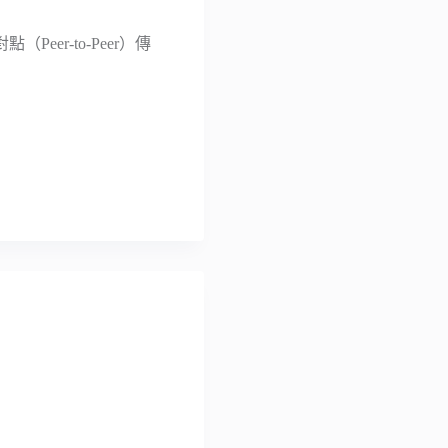
eer-to-Peer）傳