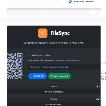
F
F
個