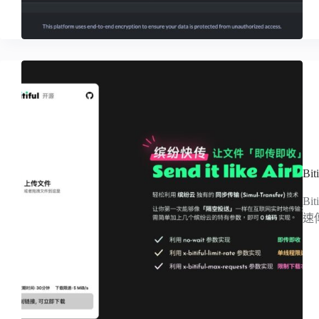
B
B
速