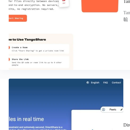
T
T
輸
D