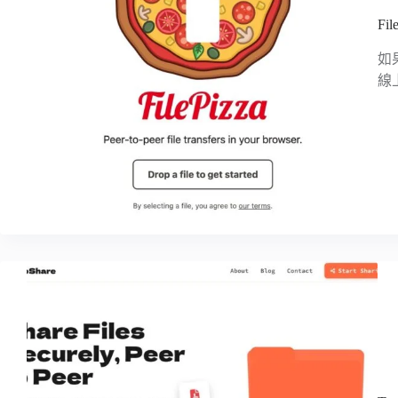
F
如
線