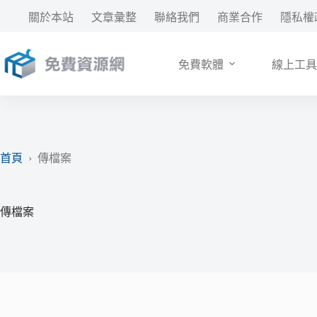
跳
關於本站
文章彙整
聯絡我們
商業合作
隱私權
至
主
要
免費軟體
線上工具
內
容
首頁
›
傳檔案
傳檔案