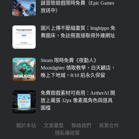
謎冒險遊戲限時免費（Epic Games
放送中）
圖片上傳不壓縮畫質：Imghippo 免
費圖床，免註冊直接取得外連網址
Steam 限時免費《夜勤人》
Moonlighter 領取教學，白天顧店、
晚上下地城，8/10 前永久保留
免費遊戲素材可商用：AetherAI 開
放上萬張 32px 像素風角色與道具
圖檔
關於本站
文章彙整
聯絡我們
商業合作
隱私權政策