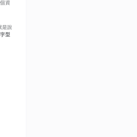
這個資
就是說
、字型