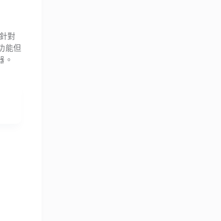
可針對
功能但
覽器。