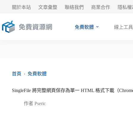
跳
關於本站
文章彙整
聯絡我們
商業合作
隱私權
至
主
要
免費軟體
線上工具
內
容
首頁
›
免費軟體
SingleFile 將完整網頁保存為單一 HTML 格式下載（Chro
作者
Pseric