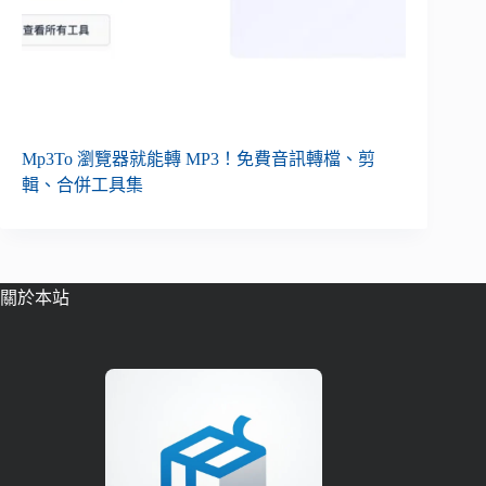
Mp3To 瀏覽器就能轉 MP3！免費音訊轉檔、剪
輯、合併工具集
關於本站