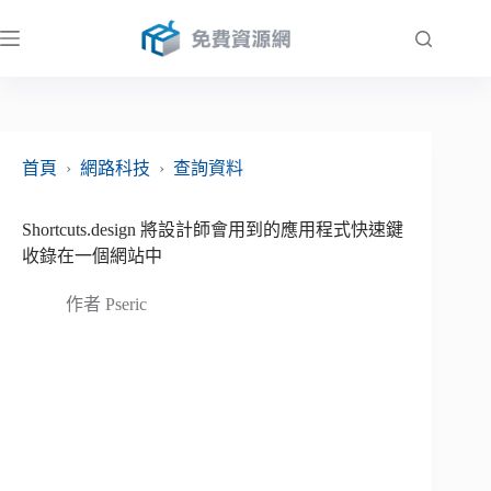
跳
至
主
要
內
容
首頁
›
網路科技
›
查詢資料
Shortcuts.design 將設計師會用到的應用程式快速鍵
收錄在一個網站中
作者
Pseric