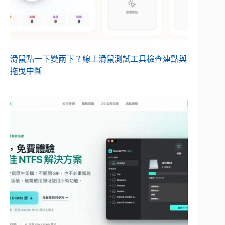
滑鼠點一下變兩下？線上滑鼠測試工具檢查連點與
拖曳中斷