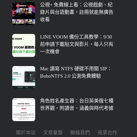
公視+ 免費線上看：公視戲劇、紀
錄片與台語動畫，註冊就能無廣告
收看
LINE VOOM 備份工具教學：9/30
前申請下載貼文與影片，每人只有
一次機會
Mac 讀寫 NTFS 硬碟不用關 SIP：
BuhoNTFS 2.0 公測免費體驗
角色姓名產生器：台日英美俄七種
世界觀，附讀音、涵義與時代考據
關於本站
文章彙整
聯絡我們
商業合作