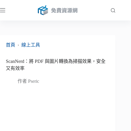
跳
至
主
要
內
容
首頁
›
線上工具
ScanNerd：將 PDF 與圖片轉換為掃描效果，安全
又有效率
作者
Pseric