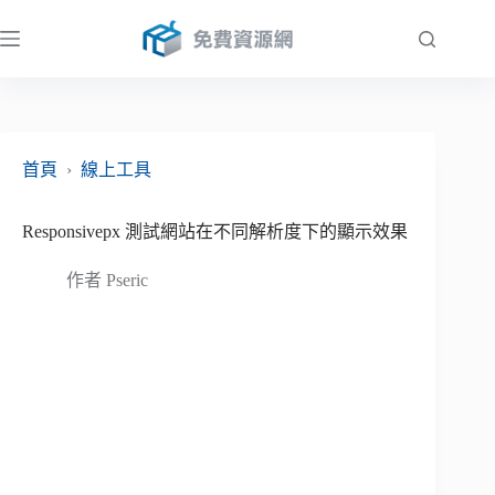
跳
至
主
要
內
容
首頁
›
線上工具
Responsivepx 測試網站在不同解析度下的顯示效果
作者
Pseric