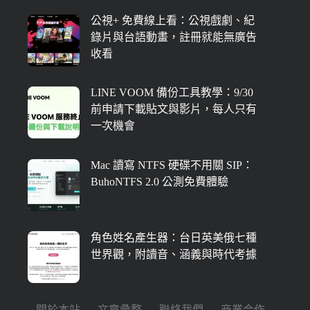
公視+ 免費線上看：公視戲劇、紀
錄片與台語動畫，註冊就能無廣告
收看
LINE VOOM 備份工具教學：9/30
前申請下載貼文與影片，每人只有
一次機會
Mac 讀寫 NTFS 硬碟不用關 SIP：
BuhoNTFS 2.0 公測免費體驗
角色姓名產生器：台日英美俄七種
世界觀，附讀音、涵義與時代考據
關於本站
文章彙整
聯絡我們
商業合作