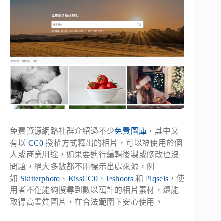
免費資源網路社群介紹過不少
免費圖庫
，其中又
有以
CC0
授權方式釋出的相片，可以被使用於個
人或商業用途，如果要進行編輯後製或修改也沒
問題，絕大多數都不用標示出處來源，例
如
Skitterphoto
、
KissCC0
、
Jeshoots
和
Piqsels
，使
用者不僅能夠搜尋到數以萬計的相片素材，還能
取得高畫質圖片，在合法範圍下安心使用。