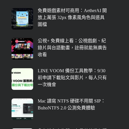
免費遊戲素材可商用：AetherAI 開
放上萬張 32px 像素風角色與道具
圖檔
公視+ 免費線上看：公視戲劇、紀
錄片與台語動畫，註冊就能無廣告
收看
LINE VOOM 備份工具教學：9/30
前申請下載貼文與影片，每人只有
一次機會
Mac 讀寫 NTFS 硬碟不用關 SIP：
BuhoNTFS 2.0 公測免費體驗