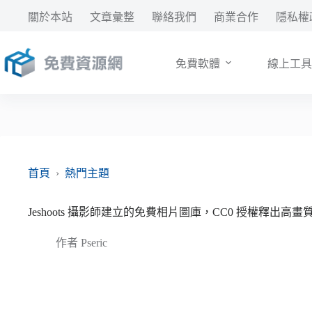
跳
關於本站
文章彙整
聯絡我們
商業合作
隱私權
至
主
要
免費軟體
線上工具
內
容
首頁
›
熱門主題
Jeshoots 攝影師建立的免費相片圖庫，CC0 授權釋出高
作者
Pseric