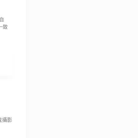
、自
一致
載攝影