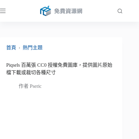
跳
至
主
要
內
容
首頁
›
熱門主題
Piqsels 百萬張 CC0 授權免費圖庫，提供圖片原始
檔下載或裁切各種尺寸
作者
Pseric