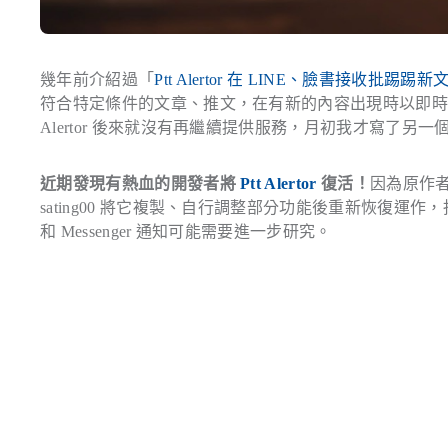
幾年前介紹過「
Ptt Alertor 在 LINE、臉書接收
符合特定條件的文章、推文，在有新的內容出現時以即時通訊
Alertor 後來就沒有再繼續提供服務，月初我才寫了另一
近期發現有熱血的開發者將
Ptt Alertor
復活！
因為原作者
sating00 將它複製、自行調整部分功能後重新恢復運作，指令和原
和 Messenger 通知可能需要進一步研究。