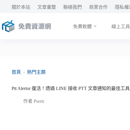
跳
關於本站
文章彙整
聯絡我們
商業合作
隱私權
至
主
要
免費軟體
線上工具
內
容
首頁
›
熱門主題
Ptt Alertor 復活！透過 LINE 接收 PTT 文章通知的最佳工具
作者
Pseric