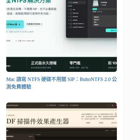
Mac 讀寫 NTFS 硬碟不用關 SIP：BuhoNTFS 2.0 公
測免費體驗