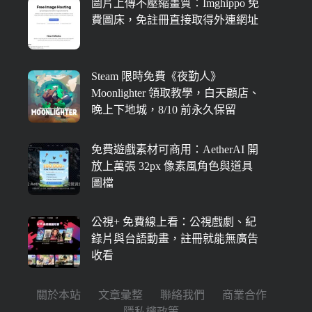
圖片上傳不壓縮畫質：Imghippo 免
費圖床，免註冊直接取得外連網址
Steam 限時免費《夜勤人》
Moonlighter 領取教學，白天顧店、
晚上下地城，8/10 前永久保留
免費遊戲素材可商用：AetherAI 開
放上萬張 32px 像素風角色與道具
圖檔
公視+ 免費線上看：公視戲劇、紀
錄片與台語動畫，註冊就能無廣告
收看
關於本站
文章彙整
聯絡我們
商業合作
隱私權政策