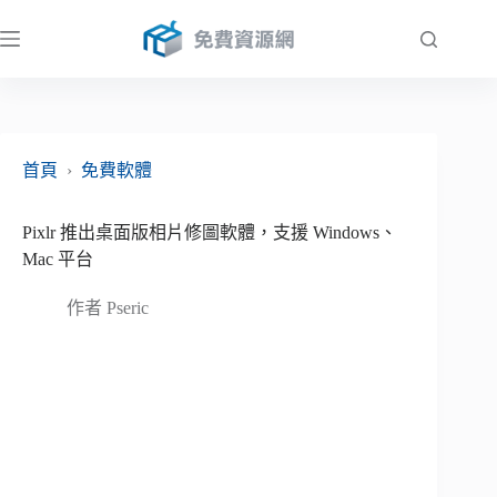
跳
至
主
要
內
容
首頁
›
免費軟體
Pixlr 推出桌面版相片修圖軟體，支援 Windows、
Mac 平台
作者
Pseric