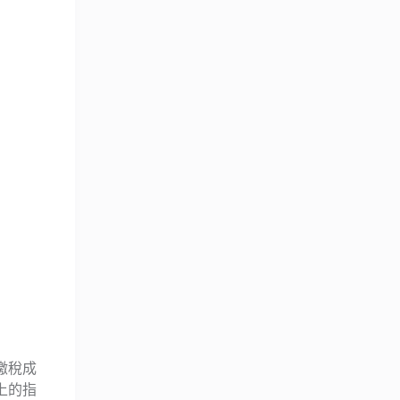
繳稅成
上的指