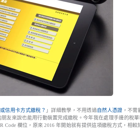
帳或信用卡方式繳稅？
」詳細教學，不用透過
自然人憑證
，不需
腦的朋友來說也能用行動裝置完成繳稅。今年我在處理手邊的稅單
Code 欄位，原來 2016 年開始就有提供這項繳稅方式，相較