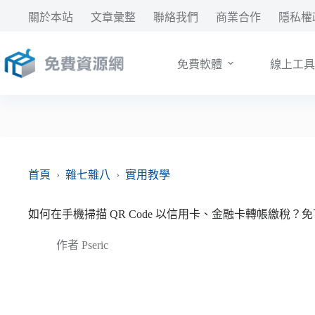
跳
關於本站
文章彙整
聯絡我們
商業合作
隱私權
至
主
要
免費軟體
線上工具
內
容
首頁
›
雜七雜八
›
實用教學
如何在手機掃描 QR Code 以信用卡、金融卡轉帳繳稅？免下
作者
Pseric