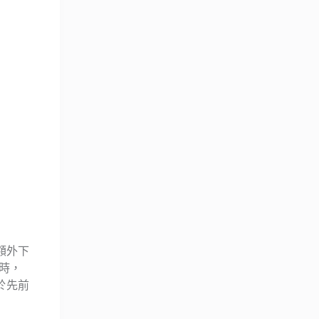
額外下
時，
於先前