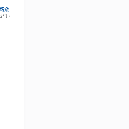
路繳
資訊，