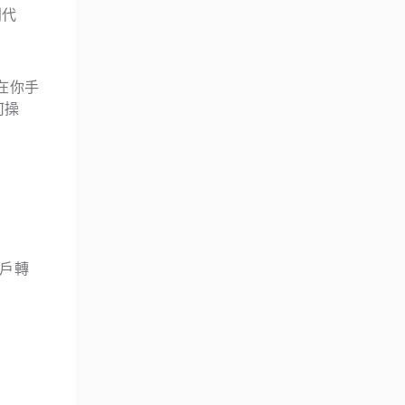
別代
就在你手
何操
帳戶轉