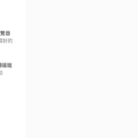
瀏覽器
得好的
傳遠端
和