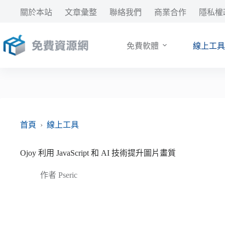
跳
關於本站
文章彙整
聯絡我們
商業合作
隱私權
至
主
要
免費軟體
線上工具
內
容
首頁
›
線上工具
Ojoy 利用 JavaScript 和 AI 技術提升圖片畫質
作者
Pseric