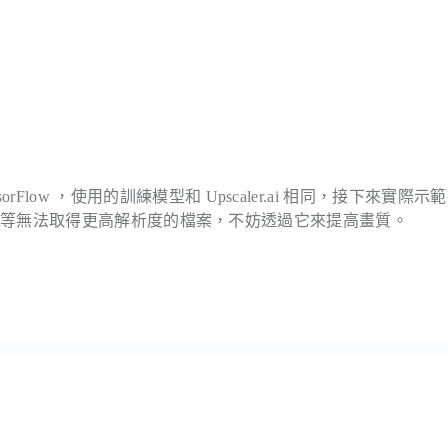
、TensorFlow ，使用的訓練模型和 Upscaler.ai 相同，接下來實際示
誌等無法取得更高解析度的檔案，不妨透過它來提高畫質。