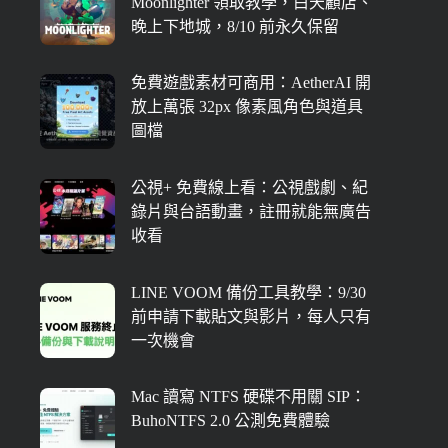
Moonlighter 領取教學，白天顧店、
晚上下地城，8/10 前永久保留
免費遊戲素材可商用：AetherAI 開
放上萬張 32px 像素風角色與道具
圖檔
公視+ 免費線上看：公視戲劇、紀
錄片與台語動畫，註冊就能無廣告
收看
LINE VOOM 備份工具教學：9/30
前申請下載貼文與影片，每人只有
一次機會
Mac 讀寫 NTFS 硬碟不用關 SIP：
BuhoNTFS 2.0 公測免費體驗