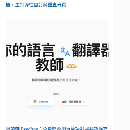
器，主打彈性自訂與垂直分頁
陪讀蛙 Readfrog：免費開源網頁雙語對照翻譯擴充