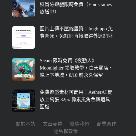
謎冒險遊戲限時免費（Epic Games
放送中）
圖片上傳不壓縮畫質：Imghippo 免
費圖床，免註冊直接取得外連網址
Steam 限時免費《夜勤人》
Moonlighter 領取教學，白天顧店、
晚上下地城，8/10 前永久保留
免費遊戲素材可商用：AetherAI 開
放上萬張 32px 像素風角色與道具
圖檔
關於本站
文章彙整
聯絡我們
商業合作
隱私權政策