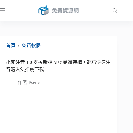
跳
至
主
要
內
容
首頁
›
免費軟體
小麥注音 1.0 支援新版 Mac 硬體架構，輕巧快速注
音輸入法推薦下載
作者
Pseric