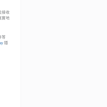
址接收
真實地
件等
ay
隱