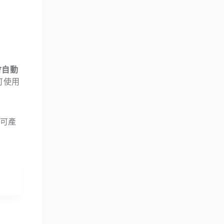
會自動
來可使用
 可產