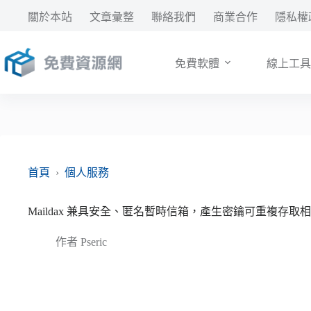
跳
關於本站
文章彙整
聯絡我們
商業合作
隱私權
至
主
要
免費軟體
線上工具
內
容
首頁
›
個人服務
Maildax 兼具安全、匿名暫時信箱，產生密鑰可重複存取
作者
Pseric