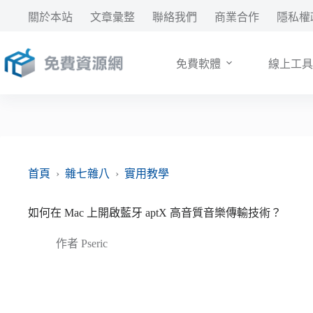
跳
關於本站
文章彙整
聯絡我們
商業合作
隱私權
至
主
要
免費軟體
線上工具
內
容
首頁
›
雜七雜八
›
實用教學
如何在 Mac 上開啟藍牙 aptX 高音質音樂傳輸技術？
作者
Pseric