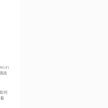
i-Fi
編碼技
要如何
作看