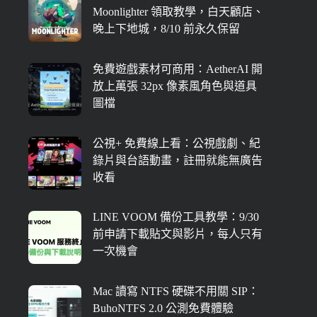
Moonlighter 領取教學，白天顧店、
晚上下地城，8/10 前永久保留
免費遊戲素材可商用：AetherAI 開
放上萬張 32px 像素風角色與道具
圖檔
公視+ 免費線上看：公視戲劇、紀
錄片與台語動畫，註冊就能無廣告
收看
LINE VOOM 備份工具教學：9/30
前申請下載貼文與影片，每人只有
一次機會
Mac 讀寫 NTFS 硬碟不用關 SIP：
BuhoNTFS 2.0 公測免費體驗