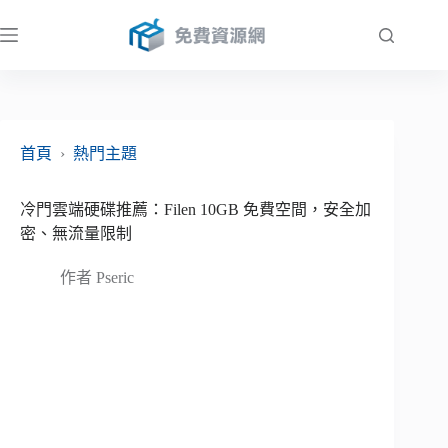
跳
至
主
要
內
容
首頁
›
熱門主題
冷門雲端硬碟推薦：Filen 10GB 免費空間，安全加
密、無流量限制
作者
Pseric