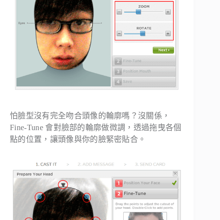
怕臉型沒有完全吻合頭像的輪廓嗎？沒關係，
Fine-Tune 會對臉部的輪廓做微調，透過拖曳各個
點的位置，讓頭像與你的臉緊密貼合。