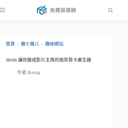
跳
至
主
要
內
容
首頁
›
雜七雜八
›
趣味網站
JibJab 讓你變成影片主角的搞笑賀卡產生器
作者
Boring