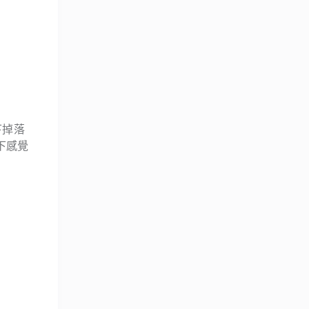
下掉落
下感覺