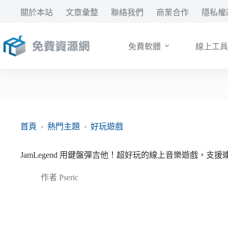
跳
關於本站
文章彙整
聯絡我們
商業合作
隱私權
至
主
要
免費軟體
線上工具
內
容
首頁
›
熱門主題
›
好玩遊戲
JamLegend 用鍵盤彈吉他！超好玩的線上音樂遊戲，支援
作者
Pseric