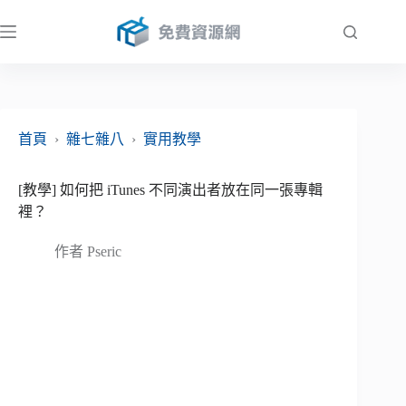
跳
至
主
要
內
容
首頁
›
雜七雜八
›
實用教學
[教學] 如何把 iTunes 不同演出者放在同一張專輯
裡？
作者
Pseric