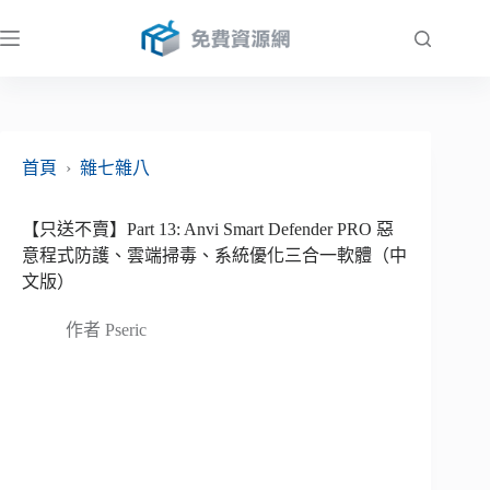
跳
至
主
要
內
容
首頁
›
雜七雜八
【只送不賣】Part 13: Anvi Smart Defender PRO 惡
意程式防護、雲端掃毒、系統優化三合一軟體（中
文版）
作者
Pseric