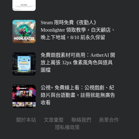
Steam 限時免費《夜勤人》
Moonlighter 領取教學，白天顧店、
晚上下地城，8/10 前永久保留
免費遊戲素材可商用：AetherAI 開
放上萬張 32px 像素風角色與道具
圖檔
公視+ 免費線上看：公視戲劇、紀
錄片與台語動畫，註冊就能無廣告
收看
關於本站
文章彙整
聯絡我們
商業合作
隱私權政策