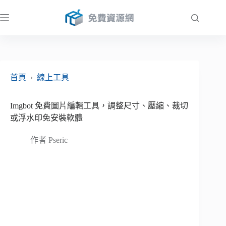
跳
至
主
要
內
容
首頁
›
線上工具
Imgbot 免費圖片編輯工具，調整尺寸、壓縮、裁切
或浮水印免安裝軟體
作者
Pseric