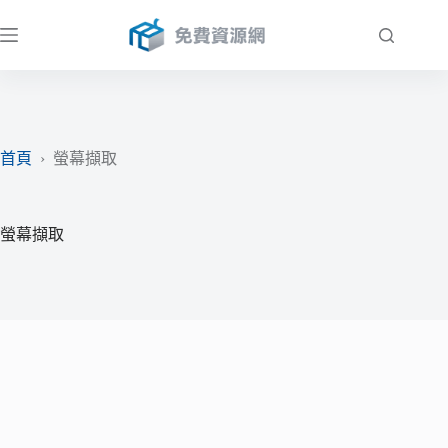
跳
至
主
要
內
容
首頁
›
螢幕擷取
螢幕擷取