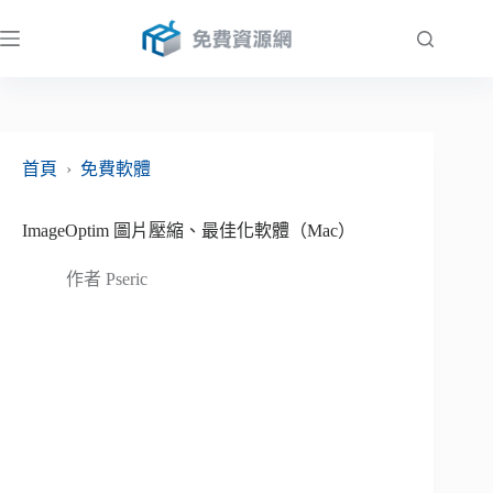
跳
至
主
要
內
容
首頁
›
免費軟體
ImageOptim 圖片壓縮、最佳化軟體（Mac）
作者
Pseric