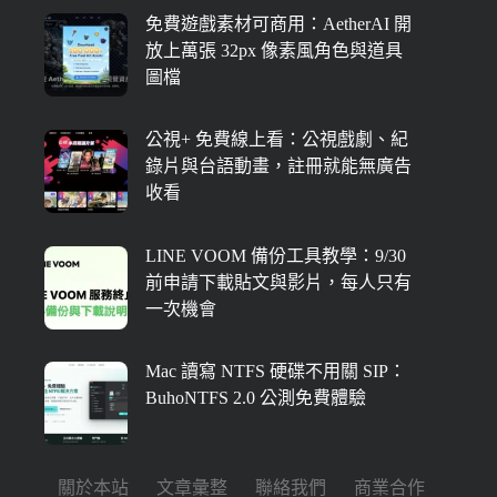
免費遊戲素材可商用：AetherAI 開
放上萬張 32px 像素風角色與道具
圖檔
公視+ 免費線上看：公視戲劇、紀
錄片與台語動畫，註冊就能無廣告
收看
LINE VOOM 備份工具教學：9/30
前申請下載貼文與影片，每人只有
一次機會
Mac 讀寫 NTFS 硬碟不用關 SIP：
BuhoNTFS 2.0 公測免費體驗
關於本站
文章彙整
聯絡我們
商業合作