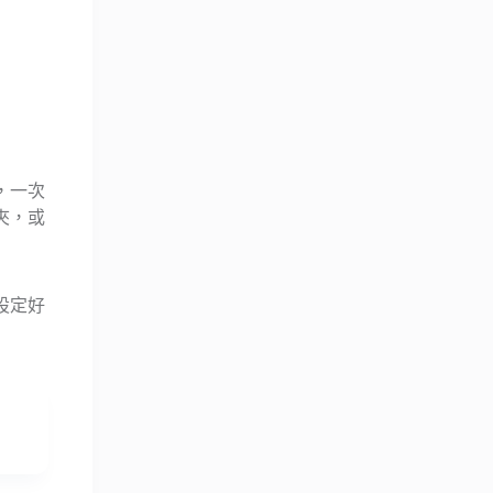
，一次
夾，或
設定好