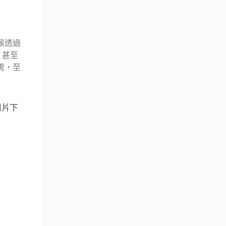
候透過
甚至
需，至
圖片下