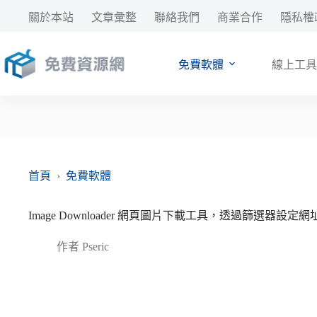
跳
關於本站
文章彙整
聯絡我們
商業合作
隱私權
至
主
要
免費軟體
線上工具
內
容
首頁
›
免費軟體
Image Downloader 網頁圖片下載工具，透過篩選器設定
作者
Pseric