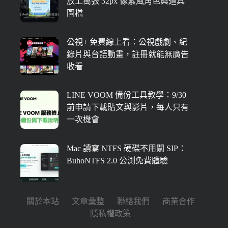
放上萬張 32px 像素風角色與道具
圖檔
公視+ 免費線上看：公視戲劇、紀
錄片與台語動畫，註冊就能無廣告
收看
LINE VOOM 備份工具教學：9/30
前申請下載貼文與影片，每人只有
一次機會
Mac 讀寫 NTFS 硬碟不用關 SIP：
BuhoNTFS 2.0 公測免費體驗
關於本站
文章彙整
聯絡我們
商業合作
隱私權政策