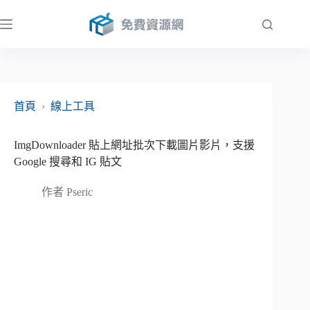
跳
至
主
要
內
容
首頁
›
線上工具
ImgDownloader 貼上網址批次下載圖片影片，支援
Google 搜尋和 IG 貼文
作者
Pseric