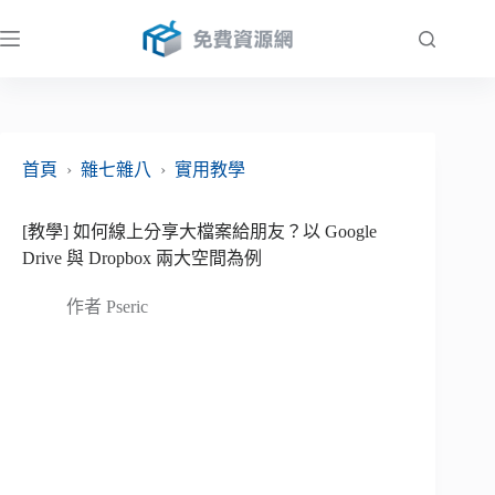
跳
至
主
要
內
容
首頁
›
雜七雜八
›
實用教學
[教學] 如何線上分享大檔案給朋友？以 Google
Drive 與 Dropbox 兩大空間為例
作者
Pseric