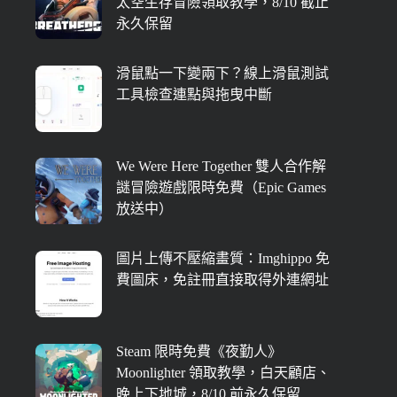
太空生存冒險領取教學，8/10 截止
永久保留
滑鼠點一下變兩下？線上滑鼠測試
工具檢查連點與拖曳中斷
We Were Here Together 雙人合作解
謎冒險遊戲限時免費（Epic Games
放送中）
圖片上傳不壓縮畫質：Imghippo 免
費圖床，免註冊直接取得外連網址
Steam 限時免費《夜勤人》
Moonlighter 領取教學，白天顧店、
晚上下地城，8/10 前永久保留