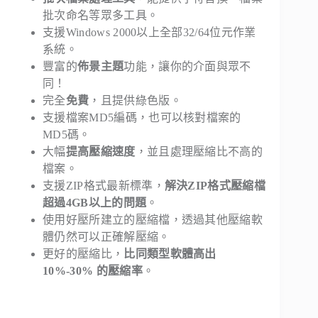
批次命名等眾多工具。
支援Windows 2000以上全部32/64位元作業
系統。
豐富的
佈景主題
功能，讓你的介面與眾不
同！
完全
免費
，且提供綠色版。
支援檔案MD5編碼，也可以核對檔案的
MD5碼。
大幅
提高壓縮速度
，並且處理壓縮比不高的
檔案。
支援ZIP格式最新標準，
解決ZIP格式壓縮檔
超過4GB以上的問題
。
使用好壓所建立的壓縮檔，透過其他壓縮軟
體仍然可以正確解壓縮。
更好的壓縮比，
比同類型軟體高出
10%-30% 的壓縮率
。