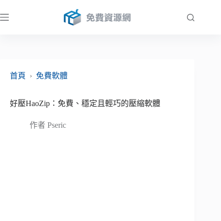
跳
至
主
要
內
容
首頁
›
免費軟體
好壓HaoZip：免費、穩定且輕巧的壓縮軟體
作者
Pseric