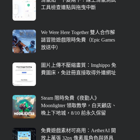
工具檢查連點與拖曳中斷
We Were Here Together 雙人合作解
謎冒險遊戲限時免費（Epic Games
放送中）
圖片上傳不壓縮畫質：Imghippo 免
費圖床，免註冊直接取得外連網址
Steam 限時免費《夜勤人》
Moonlighter 領取教學，白天顧店、
晚上下地城，8/10 前永久保留
免費遊戲素材可商用：AetherAI 開
放上萬張 32px 像素風角色與道具