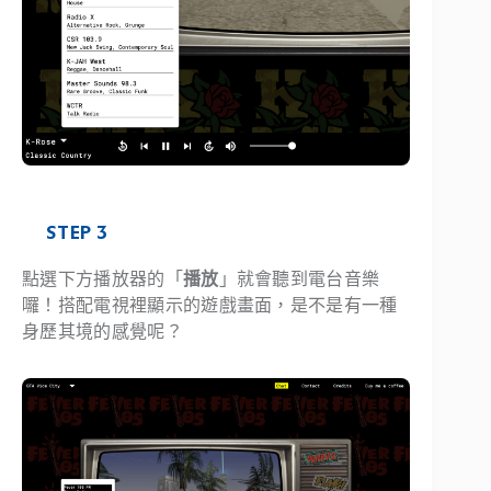
STEP 3
點選下方播放器的「
播放
」就會聽到電台音樂
囉！搭配電視裡顯示的遊戲畫面，是不是有一種
身歷其境的感覺呢？