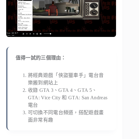
值得一試的三個理由：
將經典遊戲「俠盜獵車手」電台音
樂搬到網站上
收錄 GTA 3、GTA 4、GTA 5、
GTA: Vice City 和 GTA: San Andreas
電台
可切換不同電台頻道，搭配遊戲畫
面非常有趣