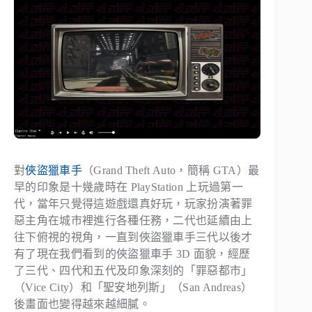
對
俠盜獵車手
（Grand Theft Auto，簡稱 GTA）最
早的印象是十幾歲時在 PlayStation 上玩過第一
代，當年只覺得這遊戲還真好玩，玩家扮演著罪
惡主角在城市裡進行各種任務，二代也延續由上
往下俯視的視角，一直到俠盜獵車手三代以後才
有了現在我們看到的俠盜獵車手 3D 面貌，經歷
了三代、四代和五代及印象深刻的「罪惡都市」
（Vice City）和「聖安地列斯」（San Andreas）
後畫面也變得越來越細膩。