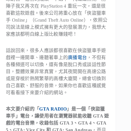
陣子我又再次在 PlayStation 4 重玩一次，還是很
喜歡這款遊戲。後來公司將重心放在「俠盜獵車
手 Online」（Grand Theft Auto Online），依照公
司說法是線上模式擁有更大的發展潛力，我想大
家應該都明白線上版比較賺錢吧！
話說回來，很多人應該都很喜歡在俠盜獵車手遊
戲裡一邊開車、邊聽著車上的
廣播電台
，不但有
各種頻道可以切換，還有像是脫口秀或談話性節
目，整體效果非常真實，尤其夜間開在高速公路
或是穿梭於熱鬧繁華的高樓大廈間，總會切換到
自己喜歡、舒服的音樂，如果你也喜歡這種感覺
可看看接下來要介紹的網站。
本文要介紹的「
GTA RADIO
」是一個「俠盜獵
車手」電台，讓使用者在瀏覽器就能收聽 GTA 遊
戲的電台音樂，收錄包括 GTA 3、GTA 4、GTA
5、GTA: Vice City 和 GTA: San Andreas
，而且