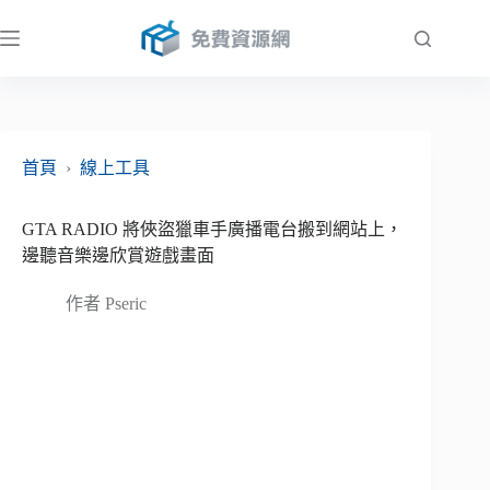
跳
至
主
要
內
容
首頁
›
線上工具
GTA RADIO 將俠盜獵車手廣播電台搬到網站上，
邊聽音樂邊欣賞遊戲畫面
作者
Pseric