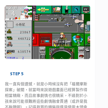
STEP 5
我一直有個遺憾，就是小時候沒有把「福爾摩斯
探案」破關，就當時來說遊戲畫面已經算製作得
相當精緻，而且故事劇情也很精采，不過對於小
孩來說可能很難將這些劇情融會貫通（或許是我
不夠聰明）。記得我買的精裝版還是使用木頭盒