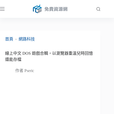
跳
至
主
要
內
容
首頁
›
網路科技
線上中文 DOS 遊戲合輯，以瀏覽器重溫兒時回憶
還能存檔
作者
Pseric