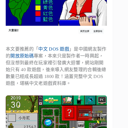
本文要推薦的「
中文 DOS 遊戲
」是中國網友製作
的
開放原始碼
專案，本來只是製作者一時興起，
但沒想到最終在玩家裡引發廣大迴響，網站剛開
始只有 40 款遊戲，後來導入網友整理的合輯後總
數量已經成長超過 1800 款！涵蓋完整中文 DOS
遊戲，堪稱中文老遊戲資料庫。