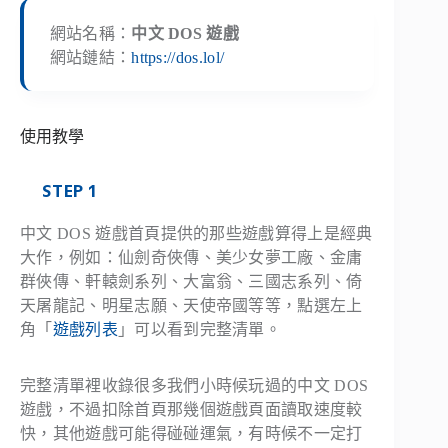
網站名稱：
中文 DOS 遊戲
網站鏈結：
https://dos.lol/
使用教學
STEP 1
中文 DOS 遊戲首頁提供的那些遊戲算得上是經典
大作，例如：仙劍奇俠傳、美少女夢工廠、金庸
群俠傳、軒轅劍系列、大富翁、三國志系列、倚
天屠龍記、明星志願、天使帝國等等，點選左上
角「
遊戲列表
」可以看到完整清單。
完整清單裡收錄很多我們小時候玩過的中文 DOS
遊戲，不過扣除首頁那幾個遊戲頁面讀取速度較
快，其他遊戲可能得碰碰運氣，有時候不一定打