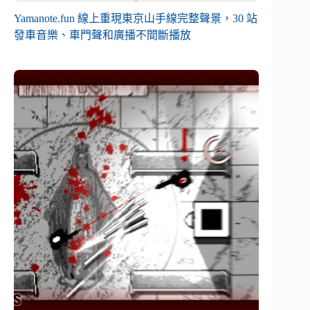
Yamanote.fun 線上重現東京山手線完整聲景，30 站
發車音樂、車門聲和廣播不間斷播放