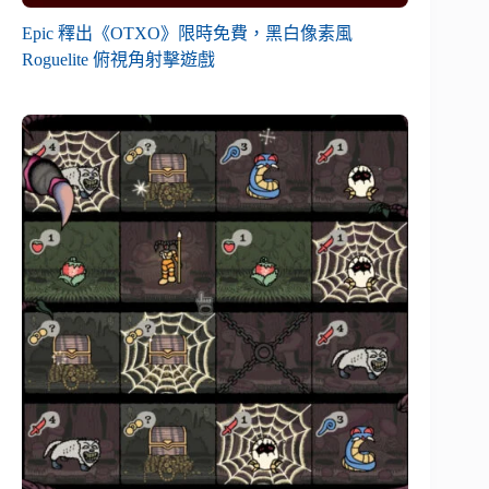
Epic 釋出《OTXO》限時免費，黑白像素風
Roguelite 俯視角射擊遊戲