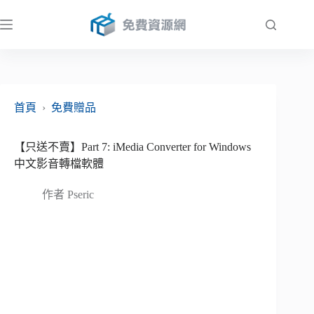
跳
至
主
要
內
容
首頁
›
免費贈品
【只送不賣】Part 7: iMedia Converter for Windows
中文影音轉檔軟體
作者
Pseric