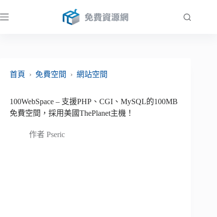
跳
至
主
要
內
容
首頁
›
免費空間
›
網站空間
100WebSpace – 支援PHP、CGI、MySQL的100MB
免費空間，採用美國ThePlanet主機！
作者
Pseric