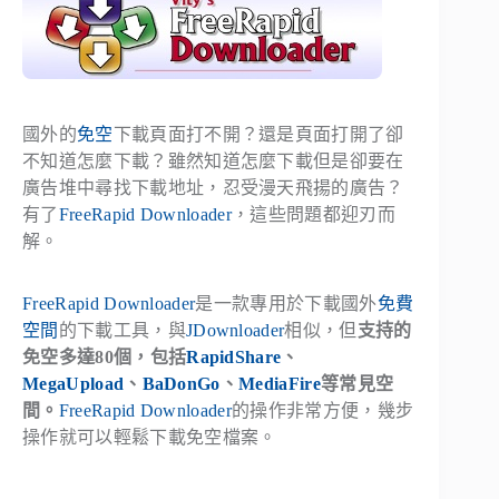
國外的
免空
下載頁面打不開？還是頁面打開了卻
不知道怎麼下載？雖然知道怎麼下載但是卻要在
廣告堆中尋找下載地址，忍受漫天飛揚的廣告？
有了
FreeRapid Downloader
，這些問題都迎刃而
解。
FreeRapid Downloader
是一款專用於下載國外
免費
空間
的下載工具，與
JDownloader
相似，但
支持的
免空多達80個，包括
RapidShare
、
MegaUpload
、
BaDonGo
、
MediaFire
等常見空
間。
FreeRapid Downloader
的操作非常方便，幾步
操作就可以輕鬆下載免空檔案。