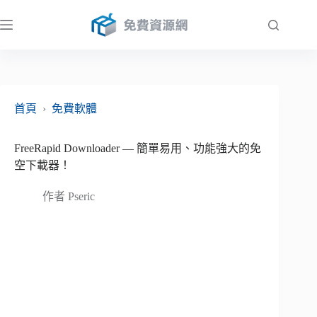
跳
至
主
要
內
容
首頁
›
免費軟體
FreeRapid Downloader — 簡單易用、功能強大的免
空下載器！
作者
Pseric