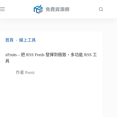
跳
至
主
要
內
容
首頁
›
線上工具
xFruits – 把 RSS Feeds 發揮到極致，多功能 RSS 工
具
作者
Pseric