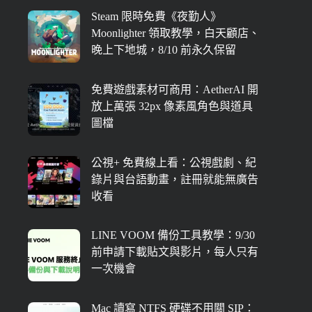
Steam 限時免費《夜勤人》
Moonlighter 領取教學，白天顧店、
晚上下地城，8/10 前永久保留
免費遊戲素材可商用：AetherAI 開
放上萬張 32px 像素風角色與道具
圖檔
公視+ 免費線上看：公視戲劇、紀
錄片與台語動畫，註冊就能無廣告
收看
LINE VOOM 備份工具教學：9/30
前申請下載貼文與影片，每人只有
一次機會
Mac 讀寫 NTFS 硬碟不用關 SIP：