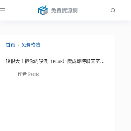
跳
至
主
要
內
容
首頁
›
免費軟體
噗很大！把你的噗浪（Plurk）變成即時聊天室…
作者
Pseric