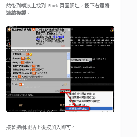
然後到噗浪上找到 Plurk 頁面網址，
按下右鍵將
連結複製
。
接著把網址貼上後按加入即可。