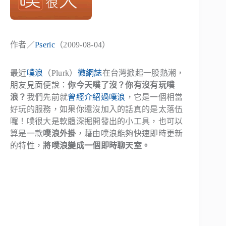
作者／
Pseric
（2009-08-04）
最近
噗浪
（Plurk）
微網誌
在台灣掀起一股熱潮，
朋友見面便說：
你今天噗了沒？你有沒有玩噗
浪？
我們先前就
曾經介紹過噗浪
，它是一個相當
好玩的服務，如果你還沒加入的話真的是太落伍
囉！噗很大是軟體深掘開發出的小工具，也可以
算是一款
噗浪外掛
，藉由噗浪能夠快速即時更新
的特性，
將噗浪變成一個即時聊天室。