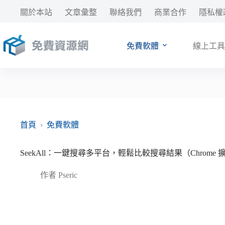
跳
關於本站
文章彙整
聯絡我們
商業合作
隱私權
至
主
要
免費軟體
線上工具
內
容
首頁
›
免費軟體
SeekAll：一鍵搜尋多平台，輕鬆比較搜尋結果（Chrome
作者
Pseric