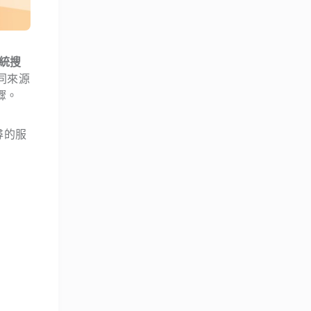
統搜
同來源
驟。
尋的服