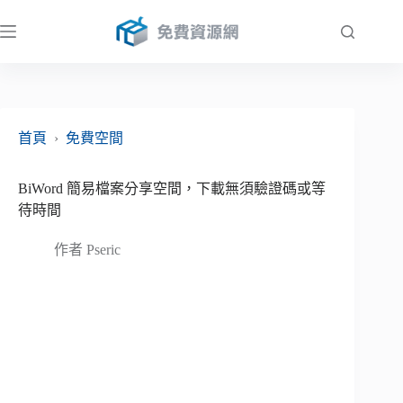
跳
至
主
要
內
容
首頁
›
免費空間
BiWord 簡易檔案分享空間，下載無須驗證碼或等
待時間
作者
Pseric