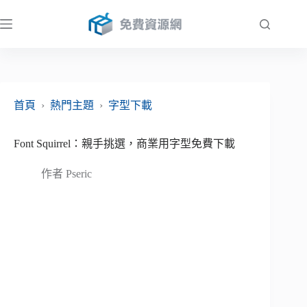
跳
至
主
要
內
容
首頁
›
熱門主題
›
字型下載
Font Squirrel：親手挑選，商業用字型免費下載
作者
Pseric