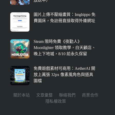
放送中）
圖片上傳不壓縮畫質：Imghippo 免
費圖床，免註冊直接取得外連網址
Steam 限時免費《夜勤人》
Moonlighter 領取教學，白天顧店、
晚上下地城，8/10 前永久保留
免費遊戲素材可商用：AetherAI 開
放上萬張 32px 像素風角色與道具
圖檔
關於本站
文章彙整
聯絡我們
商業合作
隱私權政策