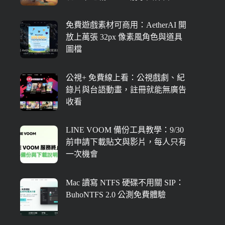
免費遊戲素材可商用：AetherAI 開
放上萬張 32px 像素風角色與道具
圖檔
公視+ 免費線上看：公視戲劇、紀
錄片與台語動畫，註冊就能無廣告
收看
LINE VOOM 備份工具教學：9/30
前申請下載貼文與影片，每人只有
一次機會
Mac 讀寫 NTFS 硬碟不用關 SIP：
BuhoNTFS 2.0 公測免費體驗