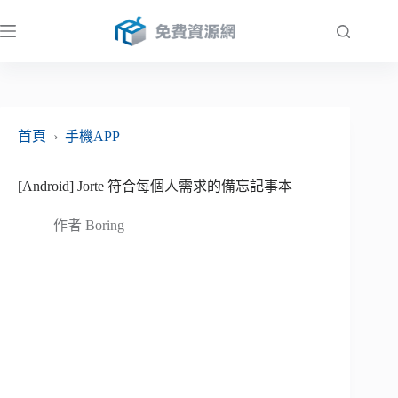
跳
至
主
要
內
容
首頁
›
手機APP
[Android] Jorte 符合每個人需求的備忘記事本
作者
Boring