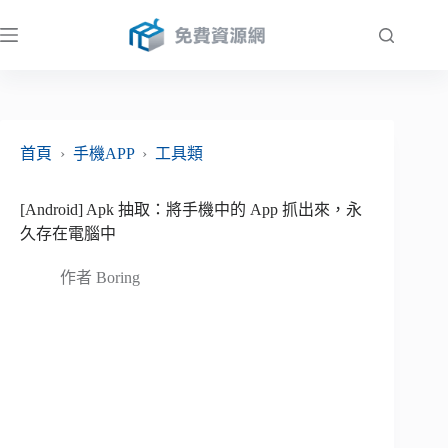
跳
至
主
要
內
容
首頁
›
手機APP
›
工具類
[Android] Apk 抽取：將手機中的 App 抓出來，永
久存在電腦中
作者
Boring