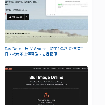
DashBeam（原 AltSendme）跨平台點對點傳檔工
具，檔案不上傳雲端、支援續傳