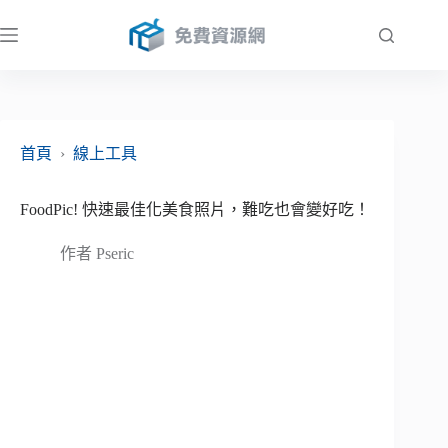
跳
至
主
要
內
容
首頁
›
線上工具
FoodPic! 快速最佳化美食照片，難吃也會變好吃！
作者
Pseric