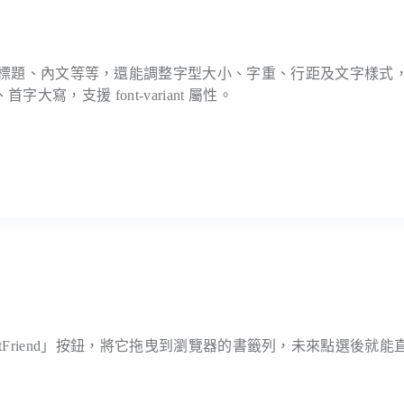
圍，例如標題、內文等等，還能調整字型大小、字重、行距及文字樣式
、首字大寫，支援
font-variant
屬性。
tFriend
」按鈕，將它拖曳到瀏覽器的書籤列，未來點選後就能