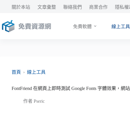
跳
關於本站
文章彙整
聯絡我們
商業合作
隱私權
至
主
要
免費軟體
線上工具
內
容
首頁
›
線上工具
FontFriend 在網頁上即時測試 Google Fonts 字體效
作者
Pseric