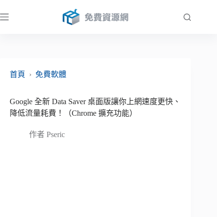
跳
至
主
要
內
容
首頁
›
免費軟體
Google 全新 Data Saver 桌面版讓你上網速度更快、
降低流量耗費！（Chrome 擴充功能）
作者
Pseric