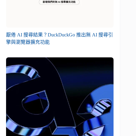
厭倦 AI 搜尋結果？DuckDuckGo 推出無 AI 搜尋引
擎與瀏覽器擴充功能