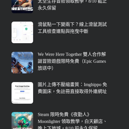
太空生存冒險領取教學，8/10 截止
永久保留
滑鼠點一下變兩下？線上滑鼠測試
工具檢查連點與拖曳中斷
We Were Here Together 雙人合作解
謎冒險遊戲限時免費（Epic Games
放送中）
圖片上傳不壓縮畫質：Imghippo 免
費圖床，免註冊直接取得外連網址
Steam 限時免費《夜勤人》
Moonlighter 領取教學，白天顧店、
晚上下地城，8/10 前永久保留