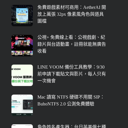
免費遊戲素材可商用：AetherAI 開
放上萬張 32px 像素風角色與道具
圖檔
公視+ 免費線上看：公視戲劇、紀
錄片與台語動畫，註冊就能無廣告
收看
LINE VOOM 備份工具教學：9/30
前申請下載貼文與影片，每人只有
一次機會
Mac 讀寫 NTFS 硬碟不用關 SIP：
BuhoNTFS 2.0 公測免費體驗
角色姓名產生器：台日英美俄七種