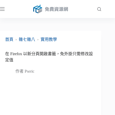
跳
至
主
要
內
容
首頁
›
雜七雜八
›
實用教學
在 Firefox 以新分頁開啟書籤，免外掛只需修改設
定值
作者
Pseric